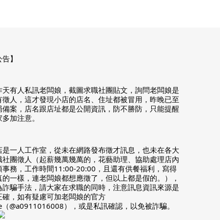
公告】
昨天有人私訊老闆娘，截圖求職社團貼文，詢問老闆娘是
有徵人，這才發現小店的店名、住址都被冒用，昨晚已至
局備案，店名跟店址都是公開資訊，防不勝防，只能提醒
家多加注意。
店是一人工作室，從未在網路發布徵才訊息，也未在各大
職社團徵人（起薪幾萬幾萬的，花藝助理、協助處理店內
事務，工作時間11:00-20:00，且還有供餐福利，寫得
真的一樣，連老闆娘都想應徵了，但以上都是假的。），
為詐騙手法，請大家在求職的同時，注意訊息資訊來源是
正確，如有疑慮可加老闆娘的官方
ne（@a0911016008），或是私訊確認，以免被詐騙。