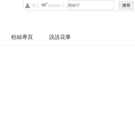
登入
購物車
( 0 )
粉絲專頁
說說花事