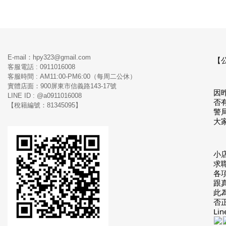
E-mail：hpy323@gmail.com
【
客服電話 : 0911016008
客服時間 : AM11:00-PM6:00（每周二公休）
實體店面：900
屏東市信義路143-17號
因
LINE ID : @a0911016008
否
【稅籍編號：81345095】
警
大
小
求
各項
跟
此
否
Li