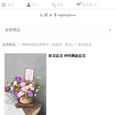
選單
登入
搜尋
購物車
( 0 )
全部商品
∨
全部商品
/ 神明祝壽花禮系列（金紙花、鮮花）/ 鮮花盆花
鮮花盆花 神明壽誕盆花