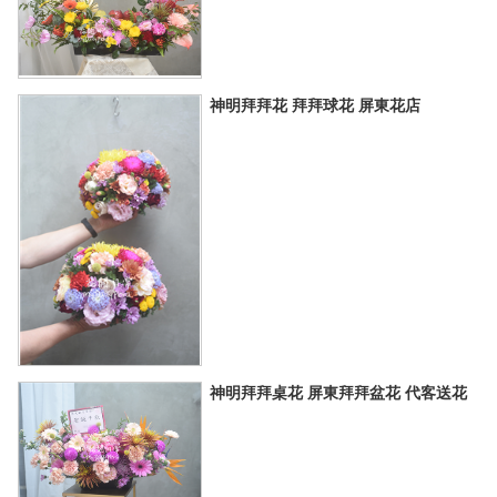
神明拜拜花 拜拜球花 屏東花店
神明拜拜桌花 屏東拜拜盆花 代客送花