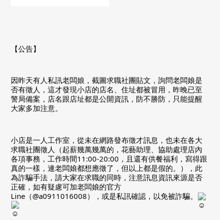
【公告】
因昨天有人私訊老闆娘，截圖求職社團貼文，詢問老闆娘是
否有徵人，這才發現小店的店名、住址都被冒用，昨晚已至
警局備案，店名跟店址都是公開資訊，防不勝防，只能提醒
大家多加注意。
小店是一人工作室，從未在網路發布徵才訊息，也未在各大
求職社團徵人（起薪幾萬幾萬的，花藝助理、協助處理店內
各項事務，工作時間11:00-20:00，且還有供餐福利，寫得跟
真的一樣，連老闆娘都想應徵了，但以上都是假的。），此
為詐騙手法，請大家在求職的同時，注意訊息資訊來源是否
正確，如有疑慮可加老闆娘的官方
Line（@a0911016008），或是私訊確認，以免被詐騙。