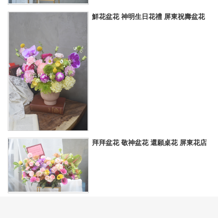
鮮花盆花 神明生日花禮 屏東祝壽盆花
拜拜盆花 敬神盆花 還願桌花 屏東花店