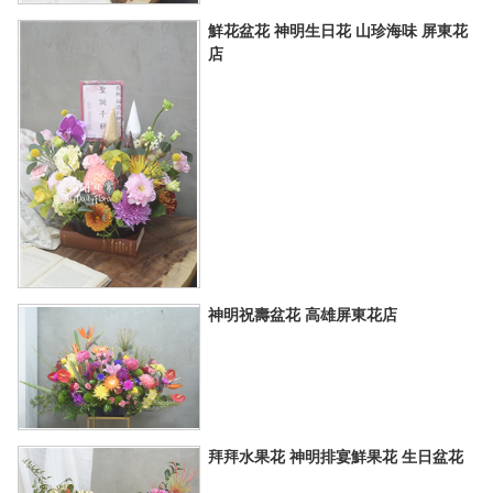
鮮花盆花 神明生日花 山珍海味 屏東花
店
神明祝壽盆花 高雄屏東花店
拜拜水果花 神明排宴鮮果花 生日盆花