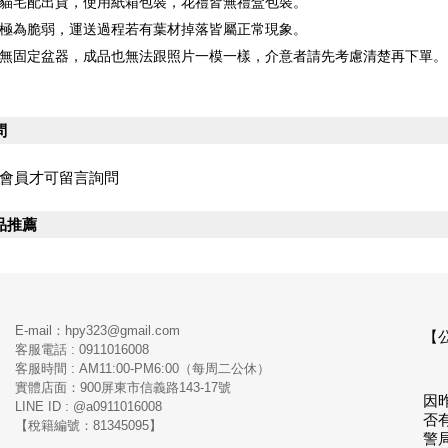
黑貓宅配出貨，使用紙箱包裝，花禮皆無禮盒包裝。
禮極為脆弱，運送過程若有葉材掉落皆屬正常現象。
禮無固定盆器，成品也無法跟照片一模一樣，介意者請先考慮清楚再下單。
問
會員才可留言詢問
品推薦
E-mail：hpy323@gmail.com
【
客服電話 : 0911016008
客服時間 : AM11:00-PM6:00（每周二公休）
實體店面：900
屏東市信義路143-17號
因
LINE ID : @a0911016008
否
【稅籍編號：81345095】
警