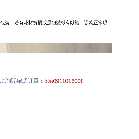
善包裝，若有花材折損或是包裝紙有皺褶，皆為正常現
。
NE詢問確認訂單：
@a0911016008