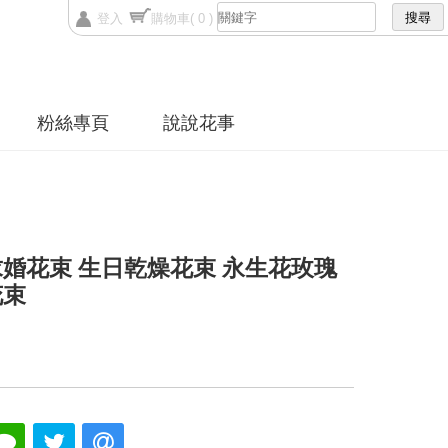
登入
購物車
( 0 )
粉絲專頁
說說花事
婚花束 生日乾燥花束 永生花玫瑰
花束