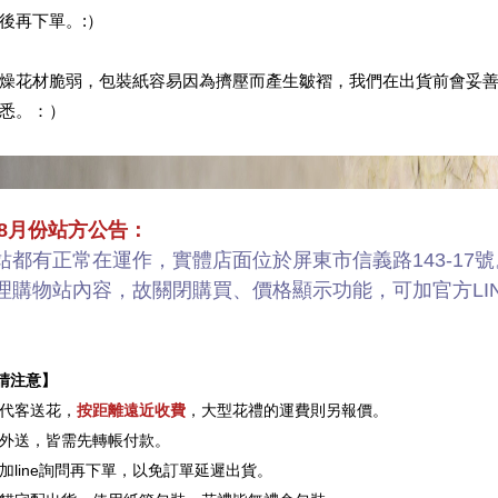
後再下單。:）
燥花材脆弱，包裝紙容易因為擠壓而產生皺褶，我們在出貨前會妥
悉。：）
／8月份站方公告：
站都有正常在運作，實體店面位於屏東市信義路143-17號
理購物站內容，故關閉購買、價格顯示功能，可加官方LI
請注意】
代客送花，
按距離遠近收費
，大型花禮的運費則另報價。
是外送，皆需先轉帳付款。
先加line詢問再下單，以免訂單延遲出貨。