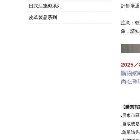
日式注連繩系列
計師溝通
皮革製品系列
注意：乾
象，請知
2025
購物網
尚在整
【購買前
.
屏東市區
.自取或
.急單請