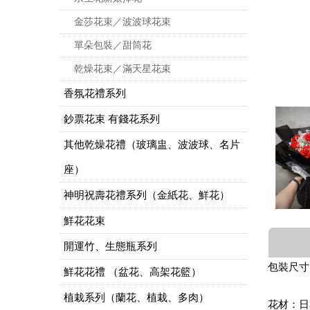
金莎花束／波波球花束
單朵包裝／甜筒花
乾燥花束／滿天星花束
香氛花禮系列
鈔票花束 有錢花系列
其他乾燥花禮（玻璃盅、波波球、名片
座）
神明祝壽花禮系列（金紙花、鮮花）
鮮花花束
開運竹、生態瓶系列
包裝尺寸
鮮花花禮 （盆花、高架花籃）
植栽系列（蘭花、植栽、多肉）
花材：日