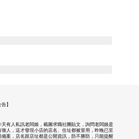
公告】
昨天有人私訊老闆娘，截圖求職社團貼文，詢問老闆娘是
有徵人，這才發現小店的店名、住址都被冒用，昨晚已至
局備案，店名跟店址都是公開資訊，防不勝防，只能提醒