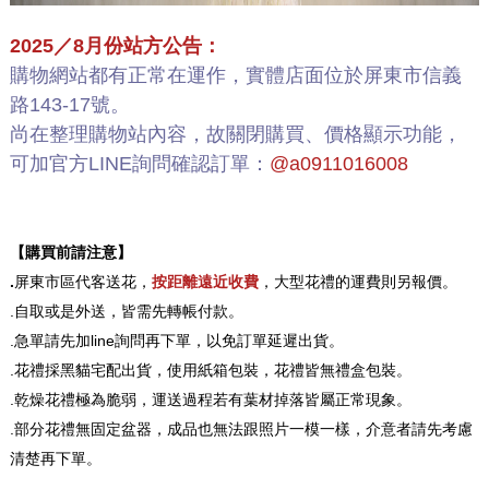
2025／8月份站方公告：
購物網站都有正常在運作，實體店面位於屏東市信義
路143-17號。
尚在整理購物站內容，故關閉購買、價格顯示功能，
可加官方LINE詢問確認訂單：
@a0911016008
【購買前請注意】
.
屏東市區代客送花，
按距離遠近收費
，大型花禮的運費則另報價。
.自取或是外送，皆需先轉帳付款。
.急單請先加line詢問再下單，以免訂單延遲出貨。
.花禮採黑貓宅配出貨，使用紙箱包裝，花禮皆無禮盒包裝。
.乾燥花禮極為脆弱，運送過程若有葉材掉落皆屬正常現象。
.部分花禮無固定盆器，成品也無法跟照片一模一樣，介意者請先考慮
清楚再下單。