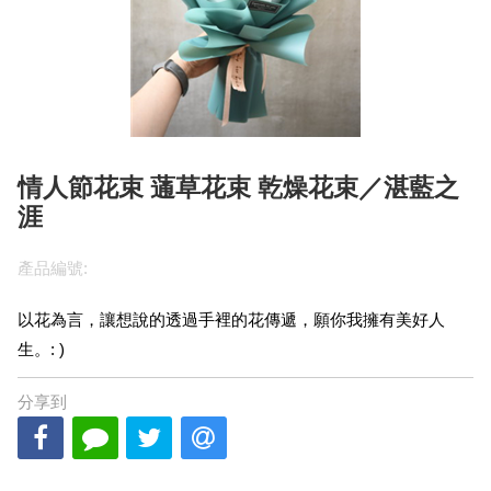
情人節花束 蓪草花束 乾燥花束／湛藍之
涯
產品編號:
以花為言，讓想說的透過手裡的花傳遞，願你我擁有美好人
生。: )
分享到