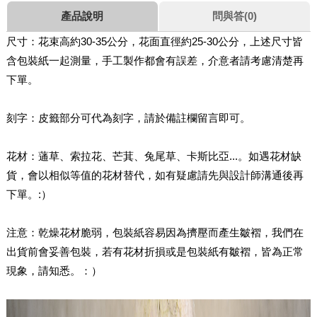
產品說明
問與答(0)
尺寸：花束高約30-35公分，花面直徑約25-30公分，上述尺寸皆
含包裝紙一起測量，手工製作都會有誤差，介意者請考慮清楚再
下單。
刻字：皮籤部分可代為刻字，請於備註欄留言即可。
花材：蓪草、索拉花、芒萁、兔尾草、卡斯比亞...。如遇花材缺
貨，會以相似等值的花材替代，如有疑慮請先與設計師溝通後再
下單。:）
注意：乾燥花材脆弱，包裝紙容易因為擠壓而產生皺褶，我們在
出貨前會妥善包裝，若有花材折損或是包裝紙有皺褶，皆為正常
現象，請知悉。：）