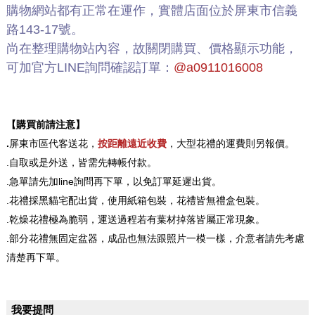
購物網站都有正常在運作，實體店面位於屏東市信義
路143-17號。
尚在整理購物站內容，故關閉購買、價格顯示功能，
可加官方LINE詢問確認訂單：
@a0911016008
【購買前請注意】
.
屏東市區代客送花，
按距離遠近收費
，大型花禮的運費則另報價。
.自取或是外送，皆需先轉帳付款。
.急單請先加line詢問再下單，以免訂單延遲出貨。
.花禮採黑貓宅配出貨，使用紙箱包裝，花禮皆無禮盒包裝。
.乾燥花禮極為脆弱，運送過程若有葉材掉落皆屬正常現象。
.部分花禮無固定盆器，成品也無法跟照片一模一樣，介意者請先考慮
清楚再下單。
我要提問