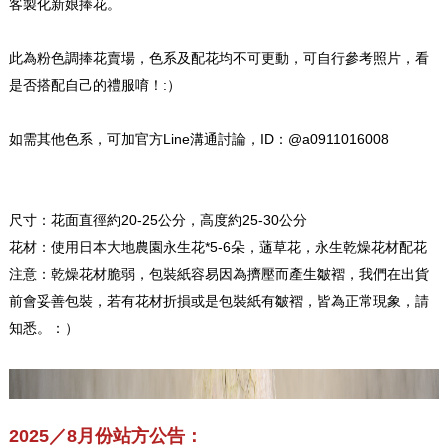
客製化新娘捧花。
此為粉色調捧花賣場，色系及配花均不可更動，可自行參考照片，看
是否搭配自己的禮服唷！:）
如需其他色系，可加官方Line溝通討論，ID：@a0911016008
尺寸：花面直徑約20-25公分，高度約25-30公分
花材：使用日本大地農園永生花*5-6朵，蓪草花，永生乾燥花材配花
注意：乾燥花材脆弱，包裝紙容易因為擠壓而產生皺褶，我們在出貨
前會妥善包裝，若有花材折損或是包裝紙有皺褶，皆為正常現象，請
知悉。：）
2025／8月份站方公告：