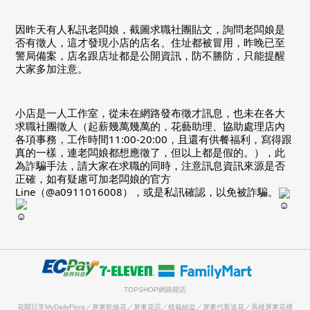
因昨天有人私訊老闆娘，截圖求職社團貼文，詢問老闆娘是
否有徵人，這才發現小店的店名、住址都被冒用，昨晚已至
警局備案，店名跟店址都是公開資訊，防不勝防，只能提醒
大家多加注意。
小店是一人工作室，從未在網路發布徵才訊息，也未在各大
求職社團徵人（起薪幾萬幾萬的，花藝助理、協助處理店內
各項事務，工作時間11:00-20:00，且還有供餐福利，寫得跟
真的一樣，連老闆娘都想應徵了，但以上都是假的。），此
為詐騙手法，請大家在求職的同時，注意訊息資訊來源是否
正確，如有疑慮可加老闆娘的官方
Line（@a0911016008），或是私訊確認，以免被詐騙。
TOPSHOP網路開店
花開日常MyDailyFlora／屏東乾燥花／屏東花店／植栽組盆／屏東代客送花／高雄屏東花禮