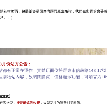
燥花材脆弱，包裝紙容易因為擠壓而產生皺褶，我們在出貨前會妥
悉。：）
／8月份站方公告：
站都有正常在運作，實體店面位於屏東市信義路143-17號
理購物站內容，故關閉購買、價格顯示功能，可加官方LI
請注意】
代客送花，
按距離遠近收費
，大型花禮的運費則另報價。