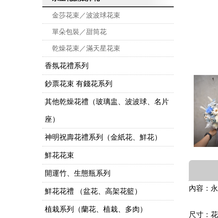
金莎花束／波波球花束
單朵包裝／甜筒花
乾燥花束／滿天星花束
香氛花禮系列
鈔票花束 有錢花系列
其他乾燥花禮（玻璃盅、波波球、名片
座）
神明祝壽花禮系列（金紙花、鮮花）
鮮花花束
開運竹、生態瓶系列
內容：永
鮮花花禮 （盆花、高架花籃）
植栽系列（蘭花、植栽、多肉）
尺寸：花