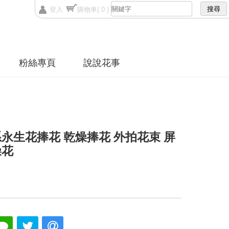
登入
購物車
( 0 )
粉絲專頁
說說花事
永生花捧花 乾燥捧花 外拍花束 屏
燥花