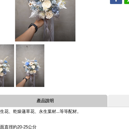
產品說明
生花、乾燥蓪草花、永生葉材...等等配材。
面直徑約20-25公分