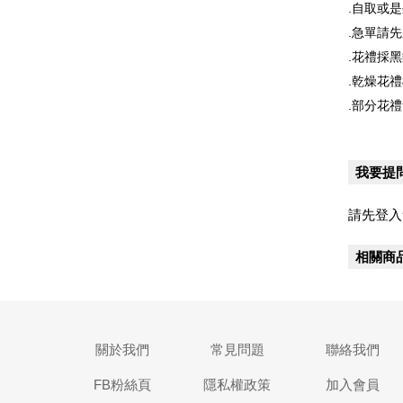
.自取或
.急單請
.花禮採
.乾燥花
.部分花
我要提
請先登入
相關商
關於我們
常見問題
聯絡我們
FB粉絲頁
隱私權政策
加入會員