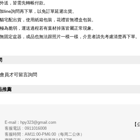
是外送，皆需先轉帳付款。
先加line詢問再下單，以免訂單延遲出貨。
黑貓宅配出貨，使用紙箱包裝，花禮皆無禮盒包裝。
禮極為脆弱，運送過程若有葉材掉落皆屬正常現象。
禮無固定盆器，成品也無法跟照片一模一樣，介意者請先考慮清楚再下單。
問
會員才可留言詢問
品推薦
E-mail：hpy323@gmail.com
【
客服電話 : 0911016008
客服時間 : AM11:00-PM6:00（每周二公休）