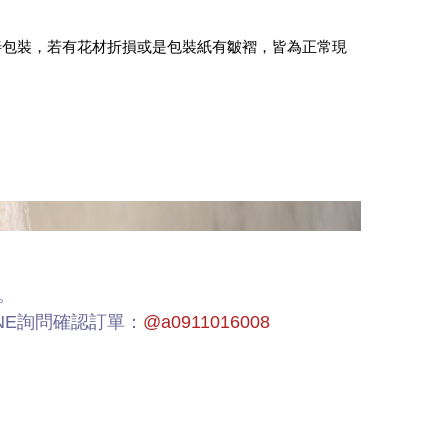
善包裝，若有花材折損或是包裝紙有皺褶，皆為正常現
。
NE詢問確認訂單：
@a0911016008