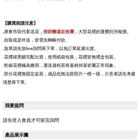
【購買前請注意】
.
屏東市區代客送花，
按距離遠近收費
，大型花禮的運費則另報價。
.自取或是外送，皆需先轉帳付款。
.急單請先加line詢問再下單，以免訂單延遲出貨。
.花禮採黑貓宅配出貨，使用紙箱包裝，花禮皆無禮盒包裝。
.乾燥花禮極為脆弱，運送過程若有葉材掉落皆屬正常現象。
.部分花禮無固定盆器，成品也無法跟照片一模一樣，介意者請先考慮
清楚再下單。
我要提問
請先登入會員才可留言詢問
產品展示圖