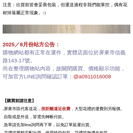
注意：出貨前皆會妥善包裝，但運送過程非我們能掌控，偶有花
材掉落屬正常現象。:）
2025／8月份站方公告：
購物網站都有正常在運作，實體店面位於屏東市信義
路143-17號。
尚在整理購物站內容，故關閉購買、價格顯示功能，
可加官方LINE詢問確認訂單：
@a0911016008
【購買前請注意】
.
屏東市區代客送花，
按距離遠近收費
，大型花禮的運費則另報價。
.自取或是外送，皆需先轉帳付款。
.急單請先加line詢問再下單，以免訂單延遲出貨。
.花禮採黑貓宅配出貨，使用紙箱包裝，花禮皆無禮盒包裝。