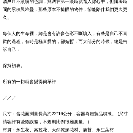
清爽且不繽紛的色調，無法在第一眼時就進入你心中，但隨著時
間的累積與堆疊，那些原本不搶眼的物件，卻能陪伴我們更久更
久。
每個人的生命裡，總是會有許多色彩不斷填入，有些是自己不喜
歡的過程，有時是極喜愛的，卻短暫；而大部分的時候，總是告
訴自己：
保持初衷。
所有的一切就會變得簡單許
／／／
尺寸：含花面測量長高約22*16公分，容器為鐵製品噴漆。 (尺寸
請容許有些微誤差，不規則比例很難測量。）
材質：永生花、索拉花、天然乾燥花材、鹿苔、永生葉材