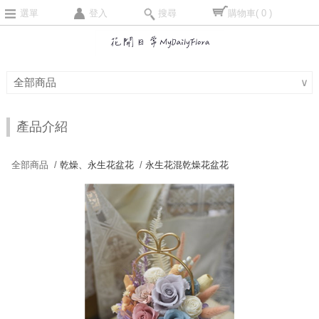
選單
登入
搜尋
購物車
( 0 )
全部商品
∨
產品介紹
全部商品 /
乾燥、永生花盆花
/
永生花混乾燥花盆花