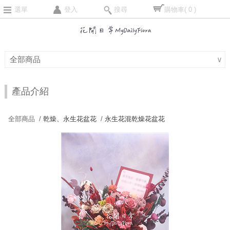
選單
登入
搜尋
購物車
( 0 )
全部商品
∨
產品介紹
全部商品 /
乾燥、永生花盆花
/
永生花混乾燥花盆花