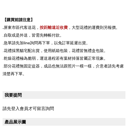
【購買前請注意】
.
屏東市區代客送花，
按距離遠近收費
，大型花禮的運費則另報價。
.自取或是外送，皆需先轉帳付款。
.急單請先加line詢問再下單，以免訂單延遲出貨。
.花禮採黑貓宅配出貨，使用紙箱包裝，花禮皆無禮盒包裝。
.乾燥花禮極為脆弱，運送過程若有葉材掉落皆屬正常現象。
.部分花禮無固定盆器，成品也無法跟照片一模一樣，介意者請先考慮
清楚再下單。
我要提問
請先登入會員才可留言詢問
產品展示圖