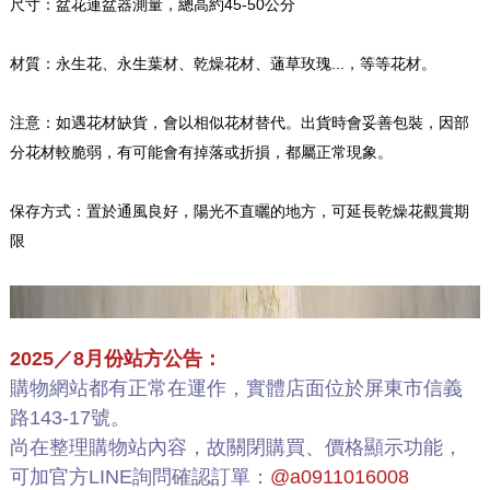
尺寸：盆花連盆器測量，總高約45-50公分
材質：永生花、永生葉材、乾燥花材、蓪草玫瑰...，等等花材。
注意：如遇花材缺貨，會以相似花材替代。出貨時會妥善包裝，因部
分花材較脆弱，有可能會有掉落或折損，都屬正常現象。
保存方式：置於通風良好，陽光不直曬的地方，可延長乾燥花觀賞期
限
2025／8月份站方公告：
購物網站都有正常在運作，實體店面位於屏東市信義
路143-17號。
尚在整理購物站內容，故關閉購買、價格顯示功能，
可加官方LINE詢問確認訂單：
@a0911016008