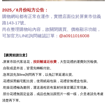
2025／8月份站方公告：
購物網站都有正常在運作，實體店面位於屏東市信義
路143-17號。
尚在整理購物站內容，故關閉購買、價格顯示功能，
可加官方LINE詢問確認訂單：
@a0911016008
【購買前請注意】
.
屏東市區代客送花，
按距離遠近收費
，大型花禮的運費則另報價。
.自取或是外送，皆需先轉帳付款。
.急單請先加line詢問再下單，以免訂單延遲出貨。
.花禮採黑貓宅配出貨，使用紙箱包裝，花禮皆無禮盒包裝。
.乾燥花禮極為脆弱，運送過程若有葉材掉落皆屬正常現象。
.部分花禮無固定盆器，成品也無法跟照片一模一樣，介意者請先考慮
清楚再下單。