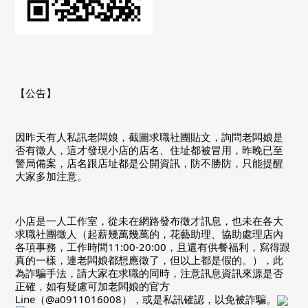
【公告】
因昨天有人私訊老闆娘，截圖求職社團貼文，詢問老闆娘是
否有徵人，這才發現小店的店名、住址都被冒用，昨晚已至
警局備案，店名跟店址都是公開資訊，防不勝防，只能提醒
大家多加注意。
小店是一人工作室，從未在網路發布徵才訊息，也未在各大
求職社團徵人（起薪幾萬幾萬的，花藝助理、協助處理店內
各項事務，工作時間11:00-20:00，且還有供餐福利，寫得跟
真的一樣，連老闆娘都想應徵了，但以上都是假的。），此
為詐騙手法，請大家在求職的同時，注意訊息資訊來源是否
正確，如有疑慮可加老闆娘的官方
Line（@a0911016008），或是私訊確認，以免被詐騙。