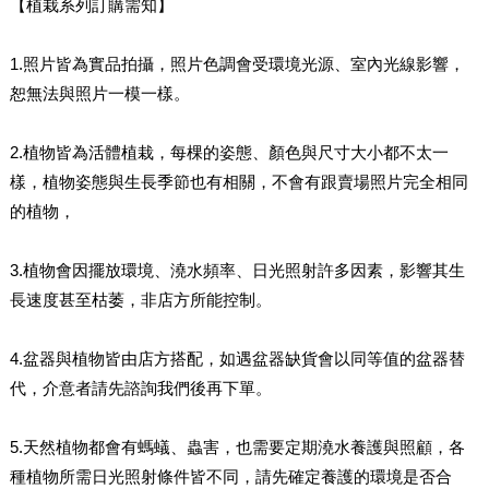
【植栽系列訂購需知】
1.照片皆為實品拍攝，照片色調會受環境光源、室內光線影響，
恕無法與照片一模一樣。
2.植物皆為活體植栽，每棵的姿態、顏色與尺寸大小都不太一
樣，植物姿態與生長季節也有相關，不會有跟賣場照片完全相同
的植物，
3.植物會因擺放環境、澆水頻率、日光照射許多因素，影響其生
長速度甚至枯萎，非店方所能控制。
4.盆器與植物皆由店方搭配，如遇盆器缺貨會以同等值的盆器替
代，介意者請先諮詢我們後再下單。
5.天然植物都會有螞蟻、蟲害，也需要定期澆水養護與照顧，各
種植物所需日光照射條件皆不同，請先確定養護的環境是否合