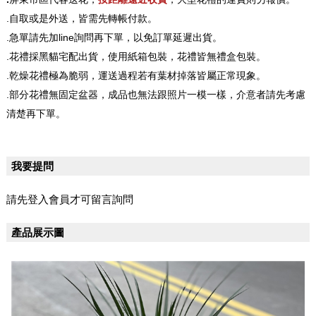
.自取或是外送，皆需先轉帳付款。
.急單請先加line詢問再下單，以免訂單延遲出貨。
.花禮採黑貓宅配出貨，使用紙箱包裝，花禮皆無禮盒包裝。
.乾燥花禮極為脆弱，運送過程若有葉材掉落皆屬正常現象。
.部分花禮無固定盆器，成品也無法跟照片一模一樣，介意者請先考慮
清楚再下單。
我要提問
請先登入會員才可留言詢問
產品展示圖