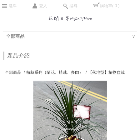
選單
登入
搜尋
購物車
( 0 )
全部商品
∨
產品介紹
全部商品 /
植栽系列（蘭花、植栽、多肉）
/
【落地型】植物盆栽