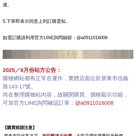
適。
5.下單即表示同意上列訂購需知。
如需訂購請利用官方LINE詢問細節：@a0911016008
2025／8月份站方公告：
購物網站都有正常在運作，實體店面位於屏東市信義
路143-17號。
尚在整理購物站內容，故關閉購買、價格顯示功能，
可加官方LINE詢問確認訂單：
@a0911016008
【購買前請注意】
.
屏東市區代客送花，
按距離遠近收費
，大型花禮的運費則另報價。