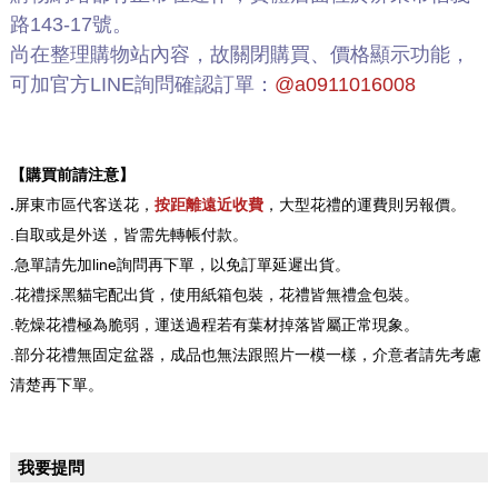
路143-17號。
尚在整理購物站內容，故關閉購買、價格顯示功能，
可加官方LINE詢問確認訂單：
@a0911016008
【購買前請注意】
.
屏東市區代客送花，
按距離遠近收費
，大型花禮的運費則另報價。
.自取或是外送，皆需先轉帳付款。
.急單請先加line詢問再下單，以免訂單延遲出貨。
.花禮採黑貓宅配出貨，使用紙箱包裝，花禮皆無禮盒包裝。
.乾燥花禮極為脆弱，運送過程若有葉材掉落皆屬正常現象。
.部分花禮無固定盆器，成品也無法跟照片一模一樣，介意者請先考慮
清楚再下單。
我要提問