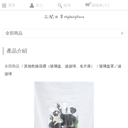
選單
登入
搜尋
購物車
( 0 )
全部商品
∨
產品介紹
全部商品 /
其他乾燥花禮（玻璃盅、波波球、名片座）
/
玻璃盅罩／波
波球