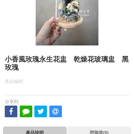
小香風玫瑰永生花盅 乾燥花玻璃盅 黑
玫瑰
產品編號:
分享到
產品說明
問與答(0)