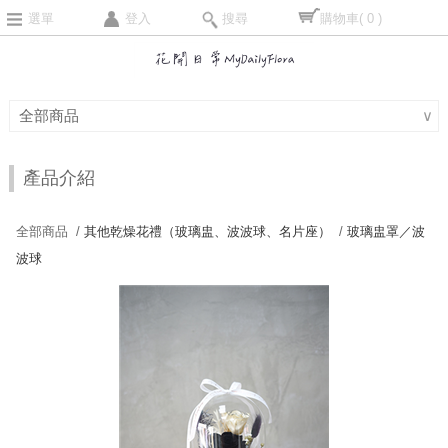
選單
登入
搜尋
購物車
( 0 )
全部商品
∨
產品介紹
全部商品 /
其他乾燥花禮（玻璃盅、波波球、名片座）
/
玻璃盅罩／波
波球