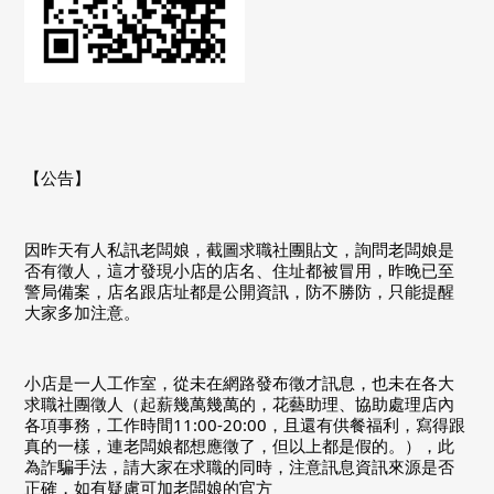
【公告】
因昨天有人私訊老闆娘，截圖求職社團貼文，詢問老闆娘是
否有徵人，這才發現小店的店名、住址都被冒用，昨晚已至
警局備案，店名跟店址都是公開資訊，防不勝防，只能提醒
大家多加注意。
小店是一人工作室，從未在網路發布徵才訊息，也未在各大
求職社團徵人（起薪幾萬幾萬的，花藝助理、協助處理店內
各項事務，工作時間11:00-20:00，且還有供餐福利，寫得跟
真的一樣，連老闆娘都想應徵了，但以上都是假的。），此
為詐騙手法，請大家在求職的同時，注意訊息資訊來源是否
正確，如有疑慮可加老闆娘的官方