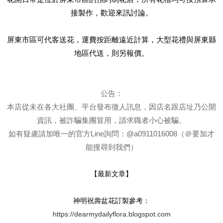
接製作，歡迎來訊討論。
屏東市區可代客送花，運費按距離遠近計算，大型花禮與屏東縣
地區代送，則另報價。
公告：
本店從未在各大社團、平台發布徵人訊息，因店名跟店址乃公開
資訊，被詐騙集團冒用，請求職者小心被騙。
如有疑慮請加唯一的官方Line詢問：@a0911016008（＠要加才
能搜尋到我們）
【最新文章】
神明祝壽盆花訂製參考：
https://dearmydailyflora.blogspot.com