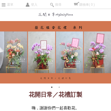
選單
登入
搜尋
購物車
( 0 )
花開日常／花禮訂製
嗨，謝謝你們一起喜歡花。