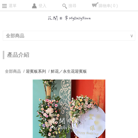
選單
登入
搜尋
購物車
( 0 )
全部商品
∨
產品介紹
全部商品 /
迎賓板系列
/
鮮花／永生花迎賓板