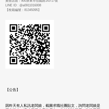
實體店面：900
屏東市信義路143-17號
LINE ID : @a0911016008
【稅籍編號：81345095】
【公告】
因昨天有人私訊老闆娘，截圖求職社團貼文，詢問老闆娘是