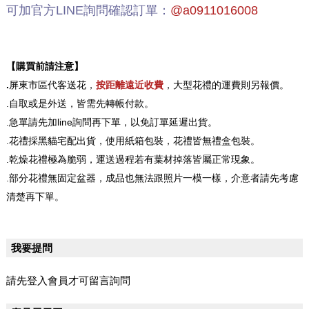
可加官方LINE詢問確認訂單：
@a0911016008
【購買前請注意】
.
屏東市區代客送花，
按距離遠近收費
，大型花禮的運費則另報價。
.自取或是外送，皆需先轉帳付款。
.急單請先加line詢問再下單，以免訂單延遲出貨。
.花禮採黑貓宅配出貨，使用紙箱包裝，花禮皆無禮盒包裝。
.乾燥花禮極為脆弱，運送過程若有葉材掉落皆屬正常現象。
.部分花禮無固定盆器，成品也無法跟照片一模一樣，介意者請先考慮
清楚再下單。
我要提問
請先登入會員才可留言詢問