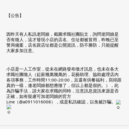
【公告】
因昨天有人私訊老闆娘，截圖求職社團貼文，詢問老闆娘是
否有徵人，這才發現小店的店名、住址都被冒用，昨晚已至
警局備案，店名跟店址都是公開資訊，防不勝防，只能提醒
大家多加注意。
小店是一人工作室，從未在網路發布徵才訊息，也未在各大
求職社團徵人（起薪幾萬幾萬的，花藝助理、協助處理店內
各項事務，工作時間11:00-20:00，且還有供餐福利，寫得跟
真的一樣，連老闆娘都想應徵了，但以上都是假的。），此
為詐騙手法，請大家在求職的同時，注意訊息資訊來源是否
正確，如有疑慮可加老闆娘的官方
Line（@a0911016008），或是私訊確認，以免被詐騙。