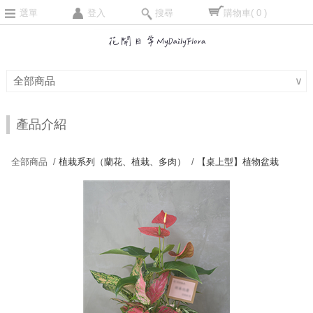
選單
登入
搜尋
購物車
( 0 )
全部商品
∨
產品介紹
全部商品 /
植栽系列（蘭花、植栽、多肉）
/
【桌上型】植物盆栽