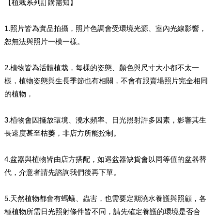
【植栽系列訂購需知】
1.照片皆為實品拍攝，照片色調會受環境光源、室內光線影響，
恕無法與照片一模一樣。
2.植物皆為活體植栽，每棵的姿態、顏色與尺寸大小都不太一
樣，植物姿態與生長季節也有相關，不會有跟賣場照片完全相同
的植物，
3.植物會因擺放環境、澆水頻率、日光照射許多因素，影響其生
長速度甚至枯萎，非店方所能控制。
4.盆器與植物皆由店方搭配，如遇盆器缺貨會以同等值的盆器替
代，介意者請先諮詢我們後再下單。
5.天然植物都會有螞蟻、蟲害，也需要定期澆水養護與照顧，各
種植物所需日光照射條件皆不同，請先確定養護的環境是否合