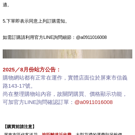
適。
5.下單即表示同意上列訂購需知。
如需訂購請利用官方LINE詢問細節：@a0911016008
2025／8月份站方公告：
購物網站都有正常在運作，實體店面位於屏東市信義
路143-17號。
尚在整理購物站內容，故關閉購買、價格顯示功能，
可加官方LINE詢問確認訂單：
@a0911016008
【購買前請注意】
.
屏東市區代客送花，
按距離遠近收費
，大型花禮的運費則另報價。