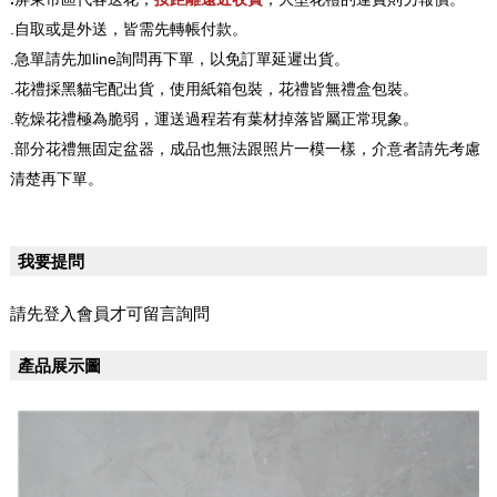
.自取或是外送，皆需先轉帳付款。
.急單請先加line詢問再下單，以免訂單延遲出貨。
.花禮採黑貓宅配出貨，使用紙箱包裝，花禮皆無禮盒包裝。
.乾燥花禮極為脆弱，運送過程若有葉材掉落皆屬正常現象。
.部分花禮無固定盆器，成品也無法跟照片一模一樣，介意者請先考慮
清楚再下單。
我要提問
請先登入會員才可留言詢問
產品展示圖