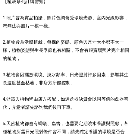
【植栽系列訂購需知】
1.照片皆為實品拍攝，照片色調會受環境光源、室內光線影響，
恕無法與照片一模一樣。
2.植物皆為活體植栽，每棵的姿態、顏色與尺寸大小都不太一
樣，植物姿態與生長季節也有相關，不會有跟賣場照片完全相同
的植物，
3.植物會因擺放環境、澆水頻率、日光照射許多因素，影響其生
長速度甚至枯萎，非店方所能控制。
4.盆器與植物皆由店方搭配，如遇盆器缺貨會以同等值的盆器替
代，介意者請先諮詢我們後再下單。
5.天然植物都會有螞蟻、蟲害，也需要定期澆水養護與照顧，各
種植物所需日光照射條件皆不同，請先確定養護的環境是否合