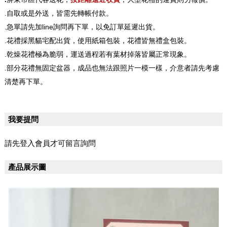
.自取或是外送，皆需先轉帳付款。
.急單請先加line詢問再下單，以免訂單延遲出貨。
.花禮採黑貓宅配出貨，使用紙箱包裝，花禮皆無禮盒包裝。
.乾燥花禮極為脆弱，運送過程若有葉材掉落皆屬正常現象。
.部分花禮無固定盆器，成品也無法跟照片一模一樣，介意者請先考慮
清楚再下單。
我要提問
請先登入會員才可留言詢問
產品展示圖