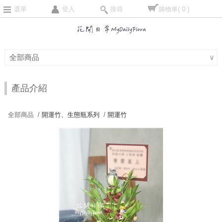
選單
登入
搜尋
購物車
( 0 )
全部商品
∨
產品介紹
全部商品 /
開運竹、生態瓶系列
/
開運竹