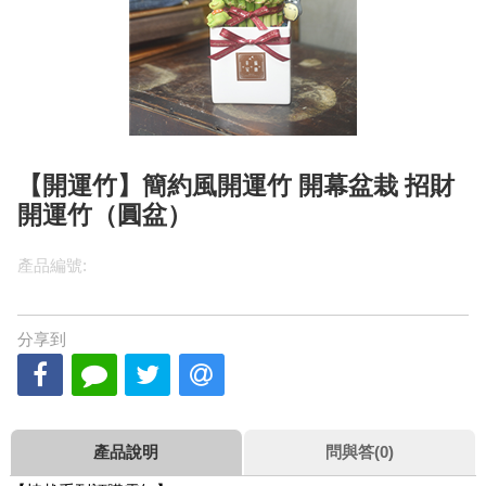
【開運竹】簡約風開運竹 開幕盆栽 招財
開運竹（圓盆）
產品編號:
分享到
產品說明
問與答(0)