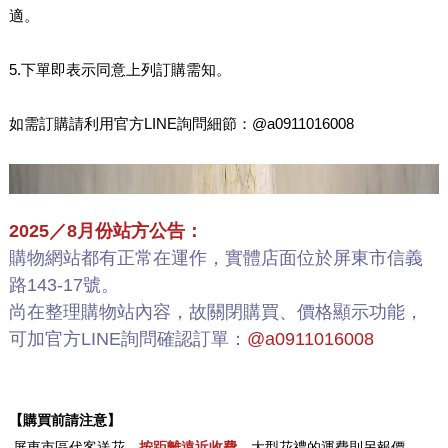
適。
5.下單即表示同意上列訂購需知。
如需訂購請利用官方LINE詢問細節：@a0911016008
2025／8月份站方公告：
購物網站都有正常在運作，實體店面位於屏東市信義
路143-17號。
尚在整理購物站內容，故關閉購買、價格顯示功能，
可加官方LINE詢問確認訂單：
@a0911016008
【購買前請注意】
.
屏東市區代客送花，
按距離遠近收費
，大型花禮的運費則另報價。