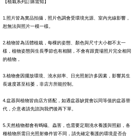
【植栽系列訂購需知】
1.照片皆為實品拍攝，照片色調會受環境光源、室內光線影響，
恕無法與照片一模一樣。
2.植物皆為活體植栽，每棵的姿態、顏色與尺寸大小都不太一
樣，植物姿態與生長季節也有相關，不會有跟賣場照片完全相同
的植物，
3.植物會因擺放環境、澆水頻率、日光照射許多因素，影響其生
長速度甚至枯萎，非店方所能控制。
4.盆器與植物皆由店方搭配，如遇盆器缺貨會以同等值的盆器替
代，介意者請先諮詢我們後再下單。
5.天然植物都會有螞蟻、蟲害，也需要定期澆水養護與照顧，各
種植物所需日光照射條件皆不同，請先確定養護的環境是否合