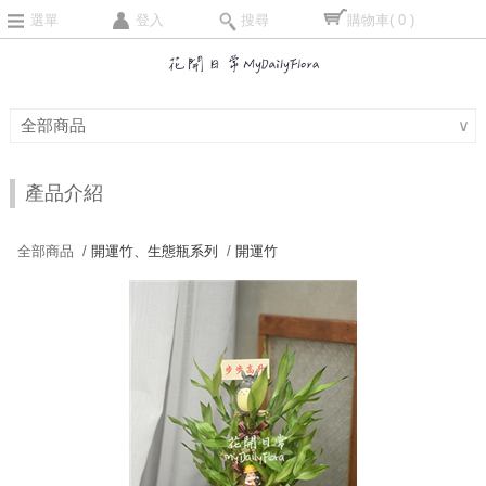
選單
登入
搜尋
購物車
( 0 )
全部商品
∨
產品介紹
全部商品 /
開運竹、生態瓶系列
/
開運竹