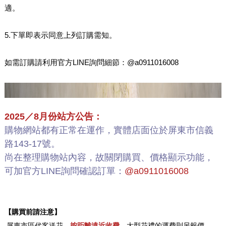
適。
5.下單即表示同意上列訂購需知。
如需訂購請利用官方LINE詢問細節：@a0911016008
2025／8月份站方公告：
購物網站都有正常在運作，實體店面位於屏東市信義
路143-17號。
尚在整理購物站內容，故關閉購買、價格顯示功能，
可加官方LINE詢問確認訂單：
@a0911016008
【購買前請注意】
.
屏東市區代客送花，
按距離遠近收費
，大型花禮的運費則另報價。