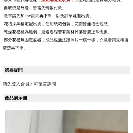
.自取或是外送，皆需先轉帳付款。
.急單請先加line詢問再下單，以免訂單延遲出貨。
.花禮採黑貓宅配出貨，使用紙箱包裝，花禮皆無禮盒包裝。
.乾燥花禮極為脆弱，運送過程若有葉材掉落皆屬正常現象。
.部分花禮無固定盆器，成品也無法跟照片一模一樣，介意者請先考慮
清楚再下單。
我要提問
請先登入會員才可留言詢問
產品展示圖