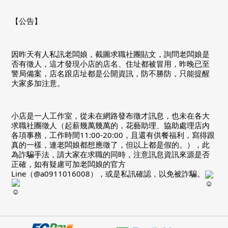
【公告】
因昨天有人私訊老闆娘，截圖求職社團貼文，詢問老闆娘是
否有徵人，這才發現小店的店名、住址都被冒用，昨晚已至
警局備案，店名跟店址都是公開資訊，防不勝防，只能提醒
大家多加注意。
小店是一人工作室，從未在網路發布徵才訊息，也未在各大
求職社團徵人（起薪幾萬幾萬的，花藝助理、協助處理店內
各項事務，工作時間11:00-20:00，且還有供餐福利，寫得跟
真的一樣，連老闆娘都想應徵了，但以上都是假的。），此
為詐騙手法，請大家在求職的同時，注意訊息資訊來源是否
正確，如有疑慮可加老闆娘的官方
Line（@a0911016008），或是私訊確認，以免被詐騙。