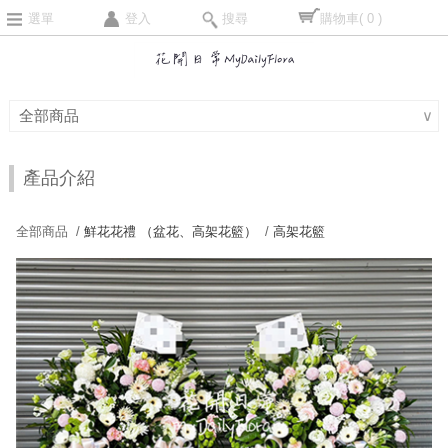
選單
登入
搜尋
購物車
( 0 )
全部商品
∨
產品介紹
全部商品 /
鮮花花禮 （盆花、高架花籃）
/
高架花籃