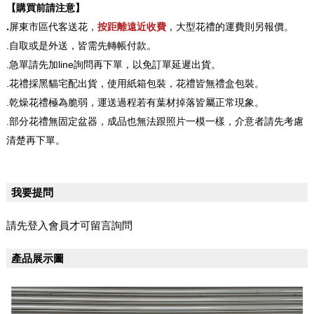
【購買前請注意】
.
屏東市區代客送花，
按距離遠近收費
，大型花禮的運費則另報價。
.自取或是外送，皆需先轉帳付款。
.急單請先加line詢問再下單，以免訂單延遲出貨。
.花禮採黑貓宅配出貨，使用紙箱包裝，花禮皆無禮盒包裝。
.乾燥花禮極為脆弱，運送過程若有葉材掉落皆屬正常現象。
.部分花禮無固定盆器，成品也無法跟照片一模一樣，介意者請先考慮
清楚再下單。
我要提問
請先登入會員才可留言詢問
產品展示圖