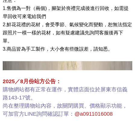
注意：
1.售價為一對（兩個)，腳架於喪禮完成後進行回收，如需提
早回收可來電給我們
2.鮮花花禮的花材，會受季節、氣候變化而變動，恕無法指定
跟照片一模一樣的花材，如有疑慮建議先詢問客服後再下
單。
3.商品皆為手工製作，大小會有些微誤差，請知悉。
2025／8月份站方公告：
購物網站都有正常在運作，實體店面位於屏東市信義
路143-17號。
尚在整理購物站內容，故關閉購買、價格顯示功能，
可加官方LINE詢問確認訂單：
@a0911016008